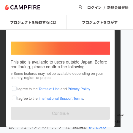
/
ログイン
新規会員登録
プロジェクトを掲載するには
プロジェクトをさがす
Welcome,
International users
This site is available to users outside Japan. Before
continuing, please confirm the following.
BLASTINC
※ Some features may not be available depending on your
country, region, or project.
プロジェクトオーナー
I agree to the
Terms of Use
and
Privacy Policy
.
これまでに2件のプロジェクトを投稿しています
I agree to the
International Support Terms
.
在住国：日本
現在地：東京都
出身国：日本
出身地：未設定
Continue
映画製作を主体とした、総合クリエイティブスタジオです。 企画・デザ
イン・CG・VFX・特殊造型 の制作部門を配置。 映画、CM、ネット動
画、アミューズメントパーク、ゲーム、遊戯機器
もっと見る