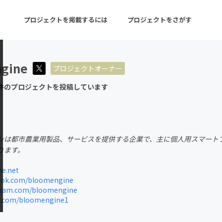
プロジェクトを掲載するには
プロジェクトをさがす
gine
プロジェクトオーナー
ターン
注目の新着プロジェクト
募集終了が近いプロ
件のプロジェクトを投稿しています
音楽
舞台・パフォーマンス
ンは都市農業用製品、サービスを提供する企業で、主に個人用スマート
ゲーム・サービス開発
フード・飲食店
ります。
書籍・雑誌出版
アニメ・漫画
e.net
ok.com/bloomengine
チャレンジ
ビューティー・ヘルス
ram.com/bloomengine
r.com/bloomengine1