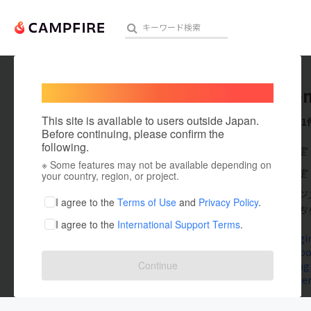
Welcome,
International users
Bloomen
人気のプロジェクト
注目のリ
This site is available to users outside Japan.
これまでに1
Before continuing, please confirm the
following.
在住国：未設定
※ Some features may not be available depending on
アート・写真
出身国：未設定
your country, region, or project.
ブルームエンジ
テクノロジー・ガジェット
I agree to the
Terms of Use
and
Privacy Policy
.
発・販売してお
I agree to the
International Support Terms
.
映像・映画
bloomengin
www.facebo
ビジネス・起業
Continue
www.instag
www.twitte
まちづくり・地域活性化