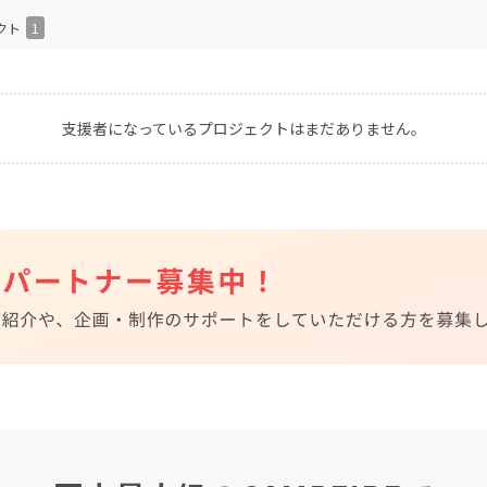
CAMPFIRE for Social Good
CAMPFIRE Creation
クト
1
CAMPFIREふるさと納税
machi-ya
コミュニティ
支援者になっているプロジェクトはまだありません。