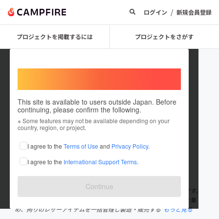
/
ログイン
新規会員登録
プロジェクトを掲載するには
プロジェクトをさがす
Welcome,
International users
This site is available to users outside Japan. Before
continuing, please confirm the following.
CHARIS POCHE
※ Some features may not be available depending on your
country, region, or project.
プロジェクトオーナー
I agree to the
Terms of Use
and
Privacy Policy
.
これまでに1回支援して13件のプロジェクトを投稿しています
I agree to the
International Support Terms
.
在住国：日本
現在地：愛知県
出身国：日本
出身地：愛知県
Continue
こんにちは！株式会社アジアンアーツの女性プロジェクトチームです。
私達アジアンアーツは、日本の枠を越え世界各国から優れた素材を集
め、拘りのレザーアイテムを一括管理し製造・販売する
もっと見る