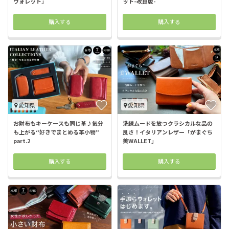
ウォレット」
ット-改良版-
購入する
購入する
愛知県
愛知県
お財布もキーケースも同じ革♪気分
洗練ムードを放つクラシカルな品の
も上がる“好きでまとめる革小物”
良さ！イタリアンレザー「がまぐち
part.2
美WALLET」
購入する
購入する