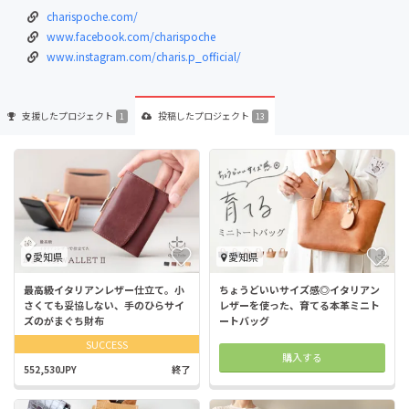
charispoche.com/
www.facebook.com/charispoche
www.instagram.com/charis.p_official/
支援した
プロジェクト
投稿した
プロジェクト
1
13
愛知県
愛知県
最高級イタリアンレザー仕立て。小
ちょうどいいサイズ感◎イタリアン
さくても妥協しない、手のひらサイ
レザーを使った、育てる本革ミニト
ズのがまぐち財布
ートバッグ
SUCCESS
購入する
552,530JPY
終了