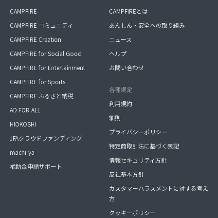
CAMPFIRE
CAMPFIREとは
CAMPFIRE コミュニティ
あんしん・安全への取り組み
CAMPFIRE Creation
ニュース
CAMPFIRE for Social Good
ヘルプ
CAMPFIRE for Entertainment
お問い合わせ
CAMPFIRE for Sports
各種規定
CAMPFIRE ふるさと納税
利用規約
AD FOR ALL
細則
HIOKOSHI
プライバシーポリシー
JFAクラウドファンディング
特定商取引法に基づく表記
machi-ya
情報セキュリティ方針
補助金申請サポート
反社基本方針
カスタマーハラスメントに対する考え
方
クッキーポリシー