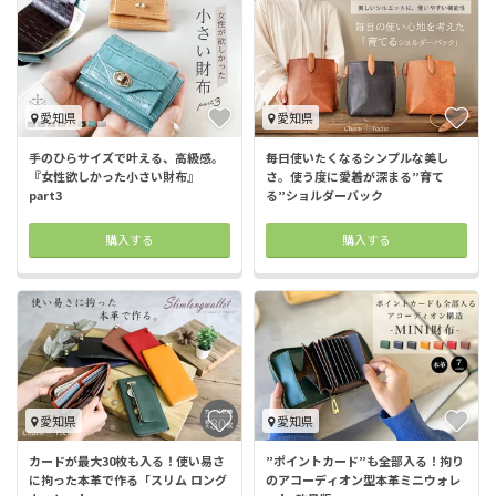
愛知県
愛知県
手のひらサイズで叶える、高級感。
毎日使いたくなるシンプルな美し
『女性欲しかった小さい財布』
さ。使う度に愛着が深まる”育て
part3
る”ショルダーバック
購入する
購入する
愛知県
愛知県
カードが最大30枚も入る！使い易さ
”ポイントカード”も全部入る！拘り
に拘った本革で作る「スリム ロング
のアコーディオン型本革ミニウォレ