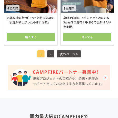
愛知県
愛知県
必要な機能を”ギュッ”と閉じ込めた
身軽で自由に♪ポシェットみたいな
「女性が欲しかった小さい財布」
3wayミニ財布！手ぶらで出かけたい
を実現。
購入する
購入する
1
2
次のページ >
国内最大級のCAMPFIREで