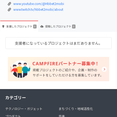
www.youtube.com/@Hbbet2mobi
www.twitch.tv/hbbet2mobi/about
支援した
プロジェクト
投稿した
プロジェクト
0
0
支援者になっているプロジェクトはまだありません。
カテゴリー
テクノロジー・ガジェット
まちづくり・地域活性化
プロダクト
音楽