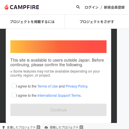
/
ログイン
新規会員登録
プロジェクトを掲載するには
プロジェクトをさがす
Welcome,
International users
This site is available to users outside Japan. Before
continuing, please confirm the following.
InnoviCore
※ Some features may not be available depending on your
country, region, or project.
プロジェクトオーナー
I agree to the
Terms of Use
and
Privacy Policy
.
これまでに2件のプロジェクトを投稿しています
I agree to the
International Support Terms
.
在住国：日本
現在地：東京都
出身国：日本
出身地：東京都
Continue
支援した
プロジェクト
投稿した
プロジェクト
0
2