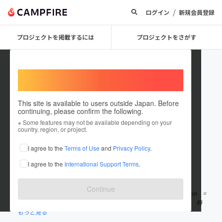
/
ログイン
新規会員登録
プロジェクトを掲載するには
プロジェクトをさがす
Welcome,
International users
This site is available to users outside Japan. Before
continuing, please confirm the following.
JXTION
※ Some features may not be available depending on your
country, region, or project.
プロジェクトオーナー
I agree to the
Terms of Use
and
Privacy Policy
.
これまでに6件のプロジェクトを投稿しています
I agree to the
International Support Terms
.
在住国：日本
現在地：東京都
出身国：日本
出身地：東京都
Continue
JXTION (ジェクション) というブランド japan + next + ～tion =
JXTION ブランド名は “次の日本に動作する” という意味の造語。 時
もっと見る