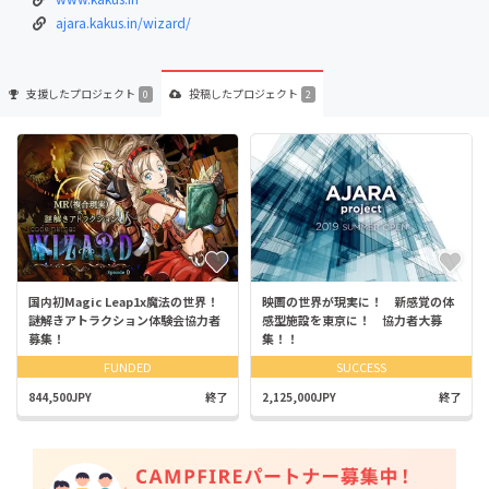
ajara.kakus.in/wizard/
支援した
プロジェクト
投稿した
プロジェクト
0
2
国内初Magic Leap1x魔法の世界！
映画の世界が現実に！ 新感覚の体
謎解きアトラクション体験会協力者
感型施設を東京に！ 協力者大募
募集！
集！！
FUNDED
SUCCESS
844,500JPY
終了
2,125,000JPY
終了