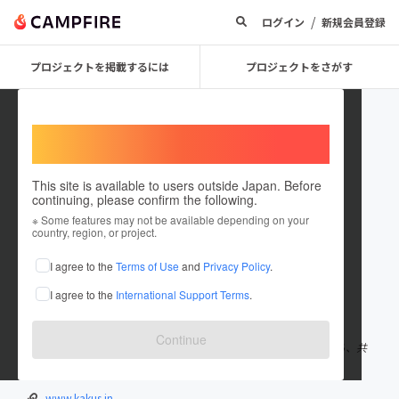
/
ログイン
新規会員登録
プロジェクトを掲載するには
プロジェクトをさがす
Welcome,
International users
This site is available to users outside Japan. Before
continuing, please confirm the following.
KAKUSIN
※ Some features may not be available depending on your
country, region, or project.
プロジェクトオーナー
I agree to the
Terms of Use
and
Privacy Policy
.
これまでに2件のプロジェクトを投稿しています
I agree to the
International Support Terms
.
在住国：日本
現在地：東京都
出身国：日本
出身地：東京都
Continue
株式会社カクシンはテクノロジー、デザイン、ビジネスの視点から、共
感と驚きを提供するクリエイティブエージェンシーです。
www.kakus.in