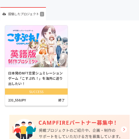
投稿した
プロジェクト
1
日本発のNFT恋愛シュミレーション
ゲーム「こすぷれ！」を海外に送り
出したい！
SUCCESS
231,550JPY
終了