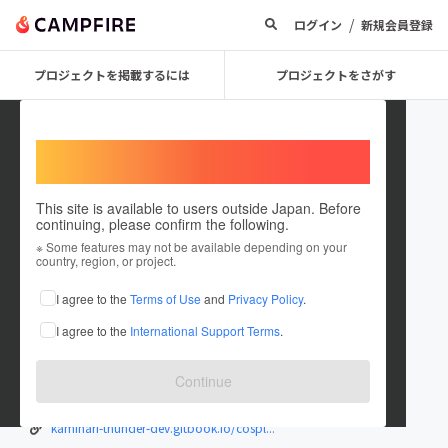
/
ログイン
新規会員登録
プロジェクトを掲載するには
プロジェクトをさがす
Welcome,
International users
This site is available to users outside Japan. Before
continuing, please confirm the following.
KAMINARI Thunder
※ Some features may not be available depending on your
country, region, or project.
プロジェクトオーナー
I agree to the
Terms of Use
and
Privacy Policy
.
これまでに1件のプロジェクトを投稿しています
I agree to the
International Support Terms
.
在住国：日本
現在地：新潟県
出身国：日本
出身地：未設定
Continue
ゲーム開発チーム「KAMINARI Thunder」です。
kaminari-thunder-dev.gitbook.io/cospl...