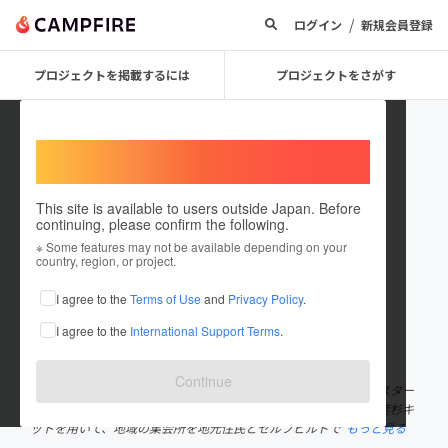
/
ログイン
新規会員登録
プロジェクトを掲載するには
プロジェクトをさがす
Welcome,
International users
This site is available to users outside Japan. Before
continuing, please confirm the following.
KUMIKI PROJECT
※ Some features may not be available depending on your
country, region, or project.
プロジェクトオーナー
I agree to the
Terms of Use
and
Privacy Policy
.
これまでに1件のプロジェクトを投稿しています
I agree to the
International Support Terms
.
在住国：日本
現在地：神奈川県
出身国：日本
出身地：岩手県
Continue
東日本大震災以降、奇跡の一本松で知られる岩手県陸前高田市でスター
トしたプロジェクト。活動初期は、レンガのように加工された国産杉キ
ットを用いて、地域の集会所を地元住民とセルフビルドで
もっと見る