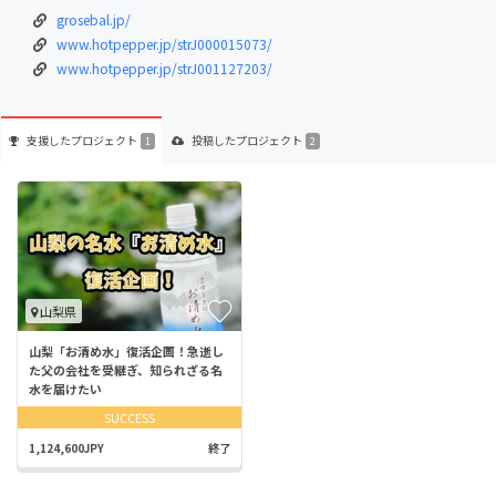
grosebal.jp/
www.hotpepper.jp/strJ000015073/
www.hotpepper.jp/strJ001127203/
支援した
プロジェクト
投稿した
プロジェクト
1
2
山梨県
山梨「お清め水」復活企画！急逝し
た父の会社を受継ぎ、知られざる名
水を届けたい
SUCCESS
1,124,600JPY
終了