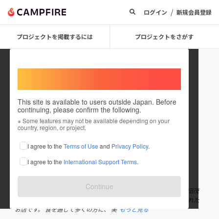
/
ログイン
新規会員登録
プロジェクトを掲載するには
プロジェクトをさがす
Welcome,
International users
This site is available to users outside Japan. Before
continuing, please confirm the following.
Lovers ROCK
※ Some features may not be available depending on your
country, region, or project.
プロジェクトオーナー
I agree to the
Terms of Use
and
Privacy Policy
.
これまでに1回支援して2件のプロジェクトを投稿しています
I agree to the
International Support Terms
.
在住国：日本
現在地：神奈川県
出身国：日本
出身地：神奈川県
Continue
神奈川県相模原市で誕生したLovers ROCKは、 当社代表である吉田茂
司が、 たくさんのお客様に『小さな感動』を 与えたいと思い生まれた
お店です。 食を通じて多くの方に、 美
もっと見る