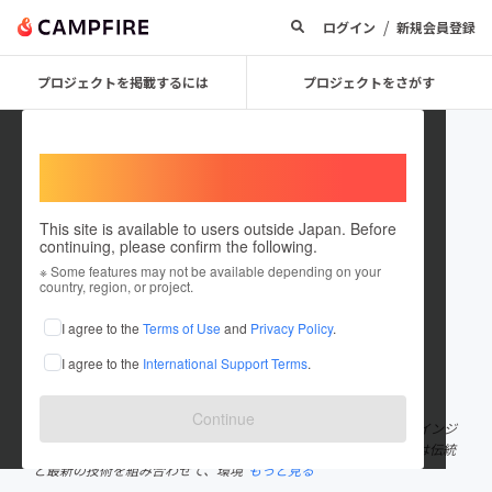
/
ログイン
新規会員登録
プロジェクトを掲載するには
プロジェクトをさがす
Welcome,
International users
This site is available to users outside Japan. Before
continuing, please confirm the following.
NoWay ltd
※ Some features may not be available depending on your
country, region, or project.
プロジェクトオーナー
I agree to the
Terms of Use
and
Privacy Policy
.
これまでに1件のプロジェクトを投稿しています
I agree to the
International Support Terms
.
在住国：日本
現在地：未設定
出身国：日本
出身地：未設定
Continue
NoWay Ltdでは「毎日の暮らしを快適に」をキーワードにメイドインジ
ャパンの製品を開発しています。 MAGE de SULAプロジェクトでは伝統
と最新の技術を組み合わせて、環境
もっと見る