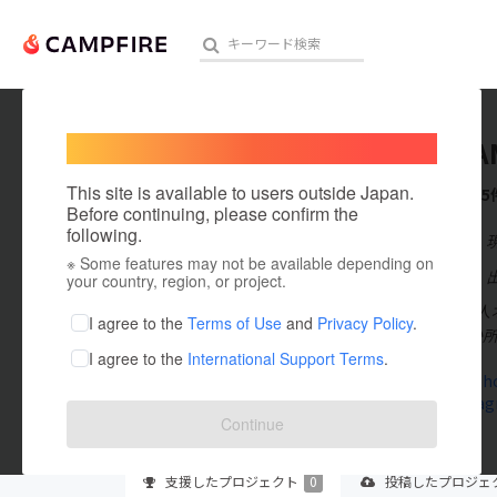
Welcome,
International users
OLIVEFA
人気のプロジェクト
注目のリ
This site is available to users outside Japan.
これまでに5
Before continuing, please confirm the
following.
在住国：日本
※ Some features may not be available depending on
アート・写真
出身国：日本
your country, region, or project.
社会福祉法人オ
テクノロジー・ガジェット
I agree to the
Terms of Use
and
Privacy Policy
.
ープホーム3か
I agree to the
International Support Terms
.
映像・映画
www.oliveh
www.instagr
ビジネス・起業
Continue
まちづくり・地域活性化
支援した
プロジェクト
0
投稿した
プロジェ