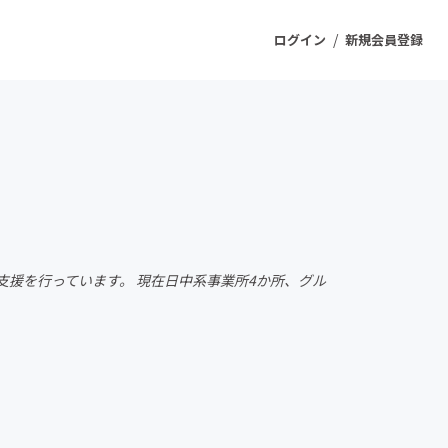
/
ログイン
新規会員登録
ジェクト
もうすぐ公開されます
プロダクト
援を行っています。 現在日中系事業所4か所、グル
ファッション
スポーツ
ケア
ソーシャルグッド