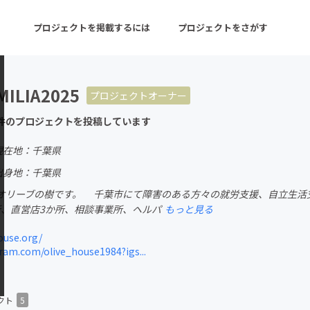
プロジェクトを掲載するには
プロジェクトをさがす
MILIA2025
プロジェクトオーナー
ターン
注目の新着プロジェクト
募集終了が近いプロ
件のプロジェクトを投稿しています
現在地：千葉県
音楽
舞台・パフォーマンス
出身地：千葉県
リーブの樹です。 千葉市にて障害のある方々の就労支援、自立生活支
ゲーム・サービス開発
フード・飲食店
所、直営店3か所、相談事業所、ヘルパ
もっと見る
書籍・雑誌出版
アニメ・漫画
ouse.org/
am.com/olive_house1984?igs...
チャレンジ
ビューティー・ヘルス
クト
5