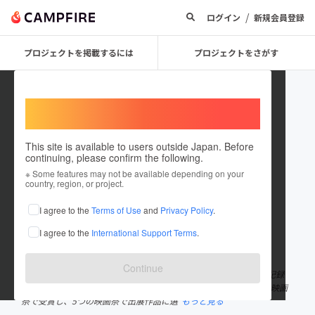
/
ログイン
新規会員登録
プロジェクトを掲載するには
プロジェクトをさがす
Welcome,
International users
This site is available to users outside Japan. Before
continuing, please confirm the following.
Pacific Mother Film
※ Some features may not be available depending on your
country, region, or project.
プロジェクトオーナー
I agree to the
Terms of Use
and
Privacy Policy
.
これまでに2回支援して1件のプロジェクトを投稿しています
I agree to the
International Support Terms
.
在住国：日本
現在地：東京都
出身国：日本
出身地：東京都
Continue
2019年9月に公開した『Water Baby』は、再生回数が800万回を記録
し、世界中から大きな反響をいただきました。さらに、世界3つの映画
祭で受賞し、5つの映画祭で出展作品に選
もっと見る