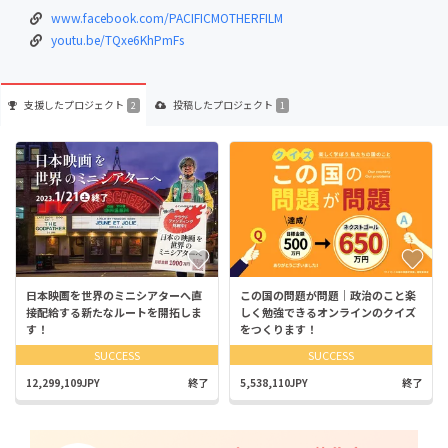
www.facebook.com/PACIFICMOTHERFILM
youtu.be/TQxe6KhPmFs
支援した
プロジェクト
投稿した
プロジェクト
2
1
日本映画を世界のミニシアターへ直
この国の問題が問題｜政治のこと楽
接配給する新たなルートを開拓しま
しく勉強できるオンラインのクイズ
す！
をつくります！
SUCCESS
SUCCESS
12,299,109JPY
終了
5,538,110JPY
終了