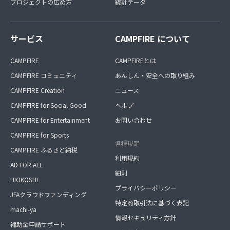
プロジェクトの広め方
統計データ
サービス
CAMPFIRE について
CAMPFIRE
CAMPFIREとは
CAMPFIRE コミュニティ
あんしん・安全への取り組み
CAMPFIRE Creation
ニュース
CAMPFIRE for Social Good
ヘルプ
CAMPFIRE for Entertainment
お問い合わせ
CAMPFIRE for Sports
各種規定
CAMPFIRE ふるさと納税
利用規約
AD FOR ALL
細則
HIOKOSHI
プライバシーポリシー
JFAクラウドファンディング
特定商取引法に基づく表記
machi-ya
情報セキュリティ方針
補助金申請サポート