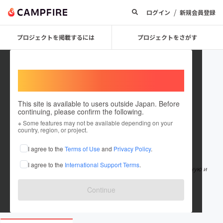
/
ログイン
新規会員登録
プロジェクトを掲載するには
プロジェクトをさがす
Welcome,
International users
This site is available to users outside Japan. Before
continuing, please confirm the following.
PolitesNewsd
※ Some features may not be available depending on your
country, region, or project.
在住国：ロシア連邦
I agree to the
Terms of Use
and
Privacy Policy
.
出身国：ロシア連邦
I agree to the
International Support Terms
.
Миссия Polites News — предоставить вам только проверенную и
честную информацию. Мы тщатель
もっと見る
Continue
polites.news/