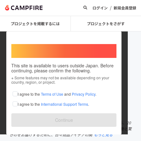
/
ログイン
新規会員登録
プロジェクトを掲載するには
プロジェクトをさがす
Welcome,
International users
This site is available to users outside Japan. Before
continuing, please confirm the following.
QOL Express KK
※ Some features may not be available depending on your
country, region, or project.
プロジェクトオーナー
I agree to the
Terms of Use
and
Privacy Policy
.
これまでに1回支援して1件のプロジェクトを投稿しています
I agree to the
International Support Terms
.
在住国：日本
現在地：大阪府
出身国：日本
出身地：大阪府
Continue
わたしたちは、「あったらいいな」をお届けしたいという想いから、20
19年にクラウドファンディング事業を始めました。 多くの人に感動と驚
きのをお届けするために、日々商品アイデアの開
もっと見る