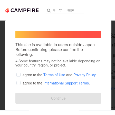
Welcome,
International users
SportsB
人気のプロジェクト
注目のリ
This site is available to users outside Japan.
これまでに1
Before continuing, please confirm the
following.
在住国：日本
※ Some features may not be available depending on
アート・写真
出身国：日本
your country, region, or project.
「スポーツに全情
テクノロジー・ガジェット
I agree to the
Terms of Use
and
Privacy Policy
.
のSportsBan
I agree to the
International Support Terms
.
映像・映画
sports.bank
ビジネス・起業
Continue
まちづくり・地域活性化
支援した
プロジェクト
0
投稿した
プロジェ