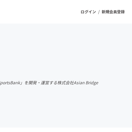
/
ログイン
新規会員登録
ジェクト
もうすぐ公開されます
プロダクト
Bank」を開発・運営する株式会社Asian Bridge
ファッション
スポーツ
ケア
ソーシャルグッド