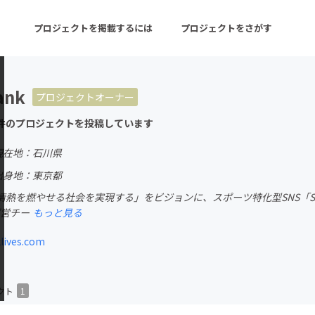
プロジェクトを掲載するには
プロジェクトをさがす
ank
プロジェクトオーナー
ターン
注目の新着プロジェクト
募集終了が近いプロ
件のプロジェクトを投稿しています
現在地：石川県
音楽
舞台・パフォーマンス
出身地：東京都
熱を燃やせる社会を実現する」をビジョンに、スポーツ特化型SNS「Sports
ゲーム・サービス開発
フード・飲食店
k運営チー
もっと見る
書籍・雑誌出版
アニメ・漫画
lives.com
チャレンジ
ビューティー・ヘルス
クト
1