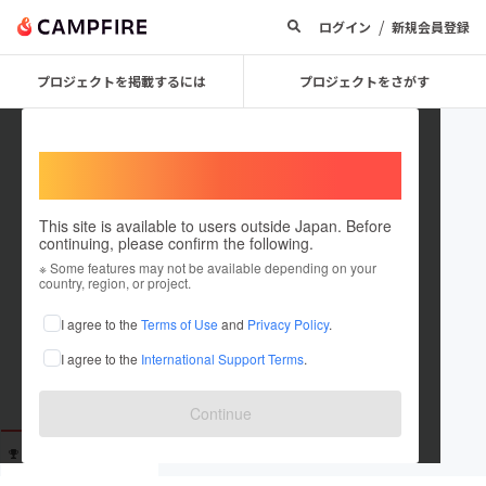
/
ログイン
新規会員登録
プロジェクトを掲載するには
プロジェクトをさがす
Welcome,
International users
This site is available to users outside Japan. Before
continuing, please confirm the following.
Sylph
※ Some features may not be available depending on your
country, region, or project.
これまでに1回支援しています
I agree to the
Terms of Use
and
Privacy Policy
.
在住国：未設定
I agree to the
International Support Terms
.
出身国：未設定
Continue
支援した
プロジェクト
投稿した
プロジェクト
1
0