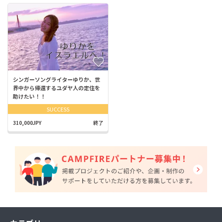
シンガーソングライターゆりか、世
界中から帰還するユダヤ人の定住を
助けたい！！
SUCCESS
310,000JPY
終了