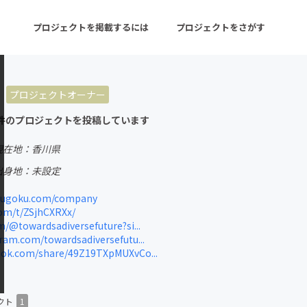
プロジェクトを掲載するには
プロジェクトをさがす
プロジェクトオーナー
ターン
注目の新着プロジェクト
募集終了が近いプロ
件のプロジェクトを投稿しています
現在地：香川県
音楽
舞台・パフォーマンス
出身地：未設定
ゲーム・サービス開発
フード・飲食店
ougoku.com/company
com/t/ZSjhCXRXx/
書籍・雑誌出版
アニメ・漫画
/@towardsadiversefuture?si...
am.com/towardsadiversefutu...
チャレンジ
ビューティー・ヘルス
ok.com/share/49Z19TXpMUXvCo...
クト
1