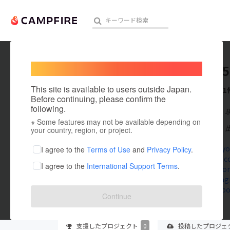
Welcome,
International users
TDF2025
人気のプロジェクト
注目のリ
This site is available to users outside Japan.
これまでに1
Before continuing, please confirm the
following.
在住国：日本
※ Some features may not be available depending on
アート・写真
出身国：日本
your country, region, or project.
テクノロジー・ガジェット
www.kk-ky
I agree to the
Terms of Use
and
Privacy Policy
.
lite.tiktok.
I agree to the
International Support Terms
.
映像・映画
youtube.com
www.instagr
ビジネス・起業
www.facebo
Continue
まちづくり・地域活性化
支援した
プロジェクト
0
投稿した
プロジェ