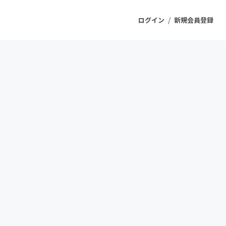
/
ログイン
新規会員登録
ジェクト
もうすぐ公開されます
プロダクト
ファッション
スポーツ
ケア
ソーシャルグッド