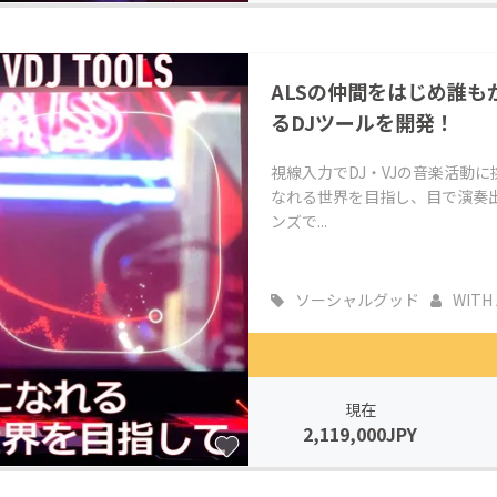
ALSの仲間をはじめ誰
るDJツールを開発！
視線入力でDJ・VJの音楽活動
なれる世界を目指し、目で演奏
ンズで...
ソーシャルグッド
WITH 
現在
2,119,000JPY