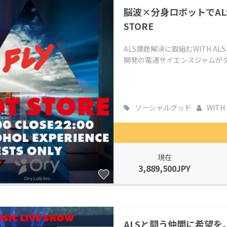
脳波×分身ロボットでALS
STORE
ALS課題解決に取組むWITH 
開発の電通サイエンスジャムがタッグ
ソーシャルグッド
WITH 
現在
3,889,500JPY
ALSと闘う仲間に希望を