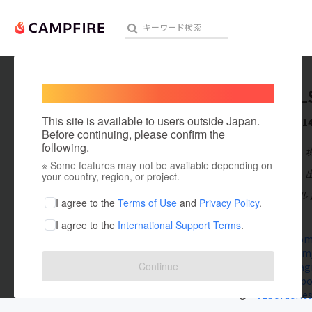
Welcome,
International users
WITH AL
人気のプロジェクト
注目のリ
This site is available to users outside Japan.
これまでに1
Before continuing, please confirm the
following.
在住国：日本
※ Some features may not be available depending on
アート・写真
出身国：日本
your country, region, or project.
▼プロフィール 武藤 
テクノロジー・ガジェット
I agree to the
Terms of Use
and
Privacy Policy
.
見る
I agree to the
International Support Terms
.
映像・映画
withals.com
twitter.co
ビジネス・起業
Continue
www.insta
www.faceboo
まちづくり・地域活性化
01borderles