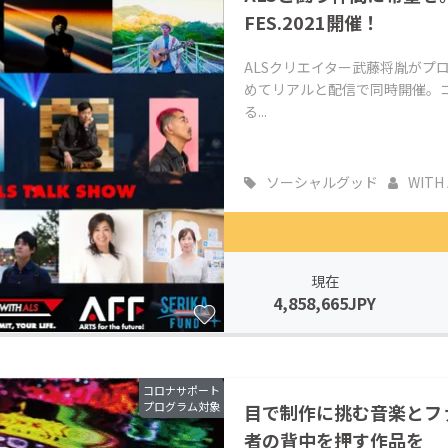
FES.2021開催！
ALSクリエイター武藤将胤がプロ
めてリアルと配信で同時開催。
る...
ソーシャルグッド
WITH 
現在
4,858,665JPY
コロナサポート
プログラム対象
目で制作に挑む音楽とフ
者の背中を押す作品を