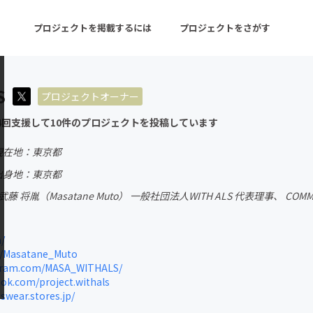
プロジェクトを掲載するには
プロジェクトをさがす
S
プロジェクトオーナー
ターン
注目の新着プロジェクト
募集終了が近いプロ
4回支援して10件のプロジェクトを投稿しています
現在地：東京都
音楽
舞台・パフォーマンス
出身地：東京都
将胤（Masatane Muto） 一般社団法人WITH ALS 代表理事、 COMMUNICA
ゲーム・サービス開発
フード・飲食店
書籍・雑誌出版
アニメ・漫画
/
m/Masatane_Muto
チャレンジ
ビューティー・ヘルス
gram.com/MASA_WITHALS/
k.com/project.withals
swear.stores.jp/