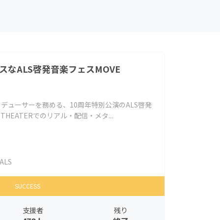
スなALS啓発音楽フェスMOVE
ロデューサーを務める、10周年特別公演のALS啓発
X THEATERでのリアル・配信・メタ...
ALS
SUCCESS
支援者
残り