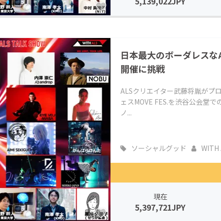
5,139,022JPY
日本最大のボーダレスなAL
開催に挑戦
ALSクリエイター武藤将胤がプ
ェスMOVE FES.を渋谷公会
ノ...
ソーシャルグッド
WITH 
現在
5,397,721JPY