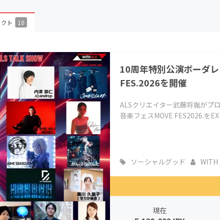
CAMPFIRE for Social Good
CAMPFIRE Creation
ェクト
10
CAMPFIREふるさと納税
machi-ya
コミュニティ
10周年特別公演ボーダレ
FES.2026を開催
ALSクリエイター武藤将胤がプ
音楽フェスMOVE FES2026.をE
ソーシャルグッド
WITH 
現在