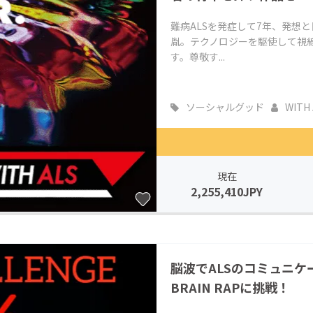
難病ALSを発症して7年、発想
胤。テクノロジーを駆使して視
す。尊敬す...
ソーシャルグッド
WITH 
現在
2,255,410JPY
脳波でALSのコミュニ
BRAIN RAPに挑戦！