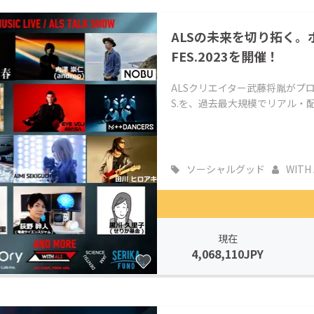
ALSの未来を切り拓く。
FES.2023を開催！
ALSクリエイター武藤将胤がプロ
S.を、過去最大規模でリアル・配
ソーシャルグッド
WITH 
現在
4,068,110JPY