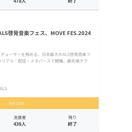
478人
終了
S啓発音楽フェス、MOVE FES.2024
ロデューサーを務める、日本最大のALS啓発音楽フ
堂でのリアル・配信・メタバースで開催。最先端テク
ALS
SUCCESS
支援者
残り
439人
終了