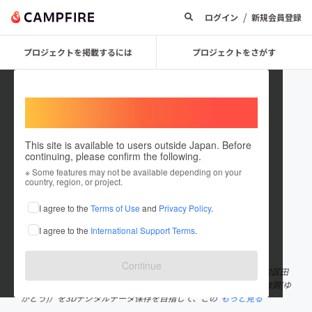
/
ログイン
新規会員登録
プロジェクトを掲載するには
プロジェクトをさがす
Welcome,
International users
This site is available to users outside Japan. Before
continuing, please confirm the following.
田谷の洞窟保存実行委員会
※ Some features may not be available depending on your
country, region, or project.
プロジェクトオーナー
I agree to the
Terms of Use
and
Privacy Policy
.
これまでに5件のプロジェクトを投稿しています
I agree to the
International Support Terms
.
在住国：日本
現在地：神奈川県
出身国：日本
出身地：神奈川県
Continue
田谷の洞窟保存実行委員会（実行委員長：田村裕彦）は、横浜市栄区田
谷町にある横浜市登録史跡の「田谷の洞窟（正式名称：田谷山瑜伽洞(ゆ
がどう)）を3Dデジタルデータ保存を目指して、この
もっと見る