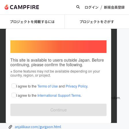
/
ログイン
新規会員登録
プロジェクトを掲載するには
プロジェクトをさがす
Welcome,
International users
This site is available to users outside Japan. Before
continuing, please confirm the following.
anjalikaur
※ Some features may not be available depending on your
country, region, or project.
在住国：インド
I agree to the
Terms of Use
and
Privacy Policy
.
出身国：インド
I agree to the
International Support Terms
.
Hot call girls working for the Call Girls In Delhi enjoy a great freedom.
They can decide
もっと見る
Continue
anjalikaur.com/
anjalikaur.com/faridabad.html
anjalikaur.com/gurgaon.html