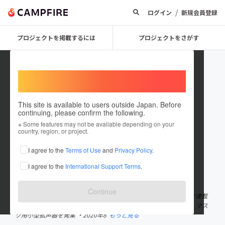
/
ログイン
新規会員登録
プロジェクトを掲載するには
プロジェクトをさがす
Welcome,
International users
This site is available to users outside Japan. Before
continuing, please confirm the following.
ダイスケ
※ Some features may not be available depending on your
country, region, or project.
プロジェクトオーナー
I agree to the
Terms of Use
and
Privacy Policy
.
これまでに1回支援して3件のプロジェクトを投稿しています
I agree to the
International Support Terms
.
在住国：日本
現在地：大分県
出身国：日本
出身地：大分県
Continue
・2018年 4コマ漫画「うさぎのくりちゃん」をインスタグラムで連載
する ・2019年 大分市に私設図書館 栗茶庵を開館 ・2020年6月 マス
ク用小型拡声器を発案 ・2020年8
もっと見る