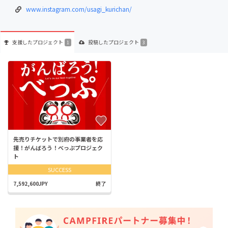
www.instagram.com/usagi_kurichan/
支援した
プロジェクト
投稿した
プロジェクト
1
3
先売りチケットで別府の事業者を応
援！がんばろう！べっぷプロジェク
ト
SUCCESS
7,592,600JPY
終了