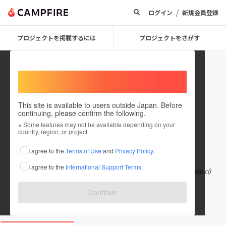
/
ログイン
新規会員登録
プロジェクトを掲載するには
プロジェクトをさがす
Welcome,
International users
This site is available to users outside Japan. Before
continuing, please confirm the following.
canhomuongthanh
※ Some features may not be available depending on your
country, region, or project.
在住国：日本
現在地：未設定
I agree to the
Terms of Use
and
Privacy Policy
.
出身国：日本
出身地：未設定
I agree to the
International Support Terms
.
Tôi là Co-founder của Megahouse Corp, đồng thời là người sáng lập cộ
ng đồng AN CƯ – nơi ch
もっと見る
Continue
luongngockhanh.com/san-pham/du-an-can...