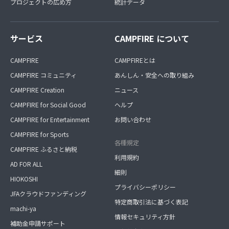
プロジェクトの広め方
統計データ
サービス
CAMPFIRE について
CAMPFIRE
CAMPFIREとは
CAMPFIRE コミュニティ
あんしん・安全への取り組み
CAMPFIRE Creation
ニュース
CAMPFIRE for Social Good
ヘルプ
CAMPFIRE for Entertainment
お問い合わせ
CAMPFIRE for Sports
各種規定
CAMPFIRE ふるさと納税
利用規約
AD FOR ALL
細則
HIOKOSHI
プライバシーポリシー
JFAクラウドファンディング
特定商取引法に基づく表記
machi-ya
情報セキュリティ方針
補助金申請サポート