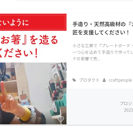
CAMPFIRE for Social Good
CAMPFIRE Creation
CAMPFIREふるさと納税
machi-ya
コミュニティ
手造り・天然高級材の『
匠を支援してください！
小さな工房で『プレートボード
一つ心を込めて手造りで作って
ナの影響で売...
プロダクト
craftpeople
プロジ
202