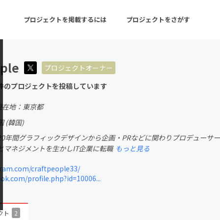
プロジェクトを掲載するには
プロジェクトをさがす
ple
プロジェクトオーナー
ターン
注目の新着プロジェクト
募集終了が近いプロ
件のプロジェクトを投稿しています
現在地：東京都
音楽
舞台・パフォーマンス
 (韓国)
20年間グラフィックデザインから企画・PRなどに関わりプロデューサ
ゲーム・サービス開発
フード・飲食店
とマネジメントを生かしIT企業に転職
もっと見る
書籍・雑誌出版
アニメ・漫画
ram.com/craftpeople33/
k.com/profile.php?id=10006...
チャレンジ
ビューティー・ヘルス
クト
2