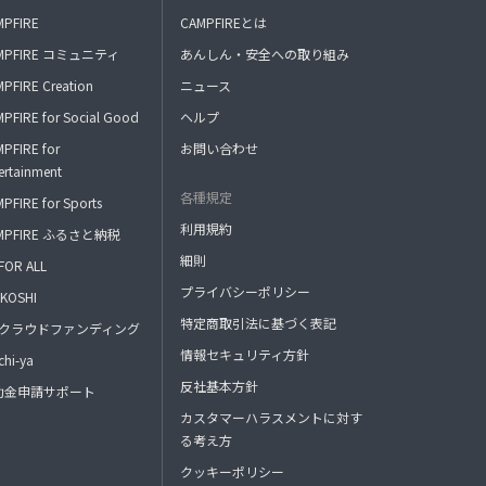
MPFIRE
CAMPFIREとは
MPFIRE コミュニティ
あんしん・安全への取り組み
PFIRE Creation
ニュース
PFIRE for Social Good
ヘルプ
PFIRE for
お問い合わせ
ertainment
各種規定
PFIRE for Sports
利用規約
MPFIRE ふるさと納税
細則
FOR ALL
プライバシーポリシー
KOSHI
特定商取引法に基づく表記
FAクラウドファンディング
情報セキュリティ方針
hi-ya
反社基本方針
助金申請サポート
カスタマーハラスメントに対す
る考え方
クッキーポリシー