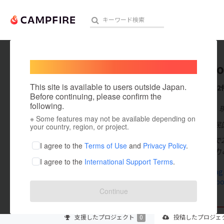
Welcome,
International users
craftpeo
人気のプロジェクト
注目のリ
This site is available to users outside Japan.
これまでに2
Before continuing, please confirm the
following.
在住国：日本
※ Some features may not be available depending on
アート・写真
出身国：大韓民国
your country, region, or project.
広告制作会社で
テクノロジー・ガジェット
I agree to the
Terms of Use
and
Privacy Policy
.
イン力・企画力
I agree to the
International Support Terms
.
映像・映画
www.instag
www.faceboo
ビジネス・起業
Continue
まちづくり・地域活性化
支援した
プロジェクト
0
投稿した
プロジェ