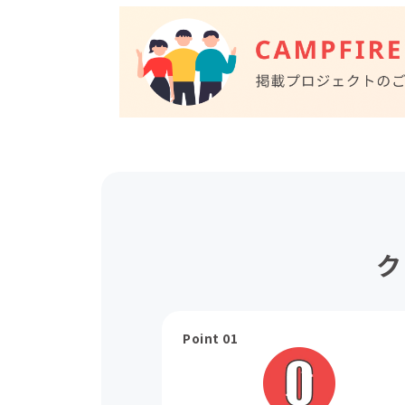
ク
Point 01