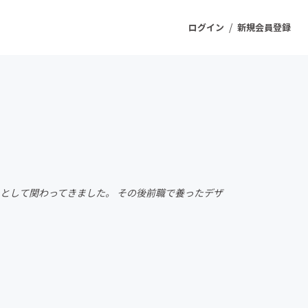
/
ログイン
新規会員登録
ジェクト
もうすぐ公開されます
プロダクト
ーとして関わってきました。 その後前職で養ったデザ
ファッション
スポーツ
ケア
ソーシャルグッド