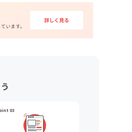
ょう
oint 03