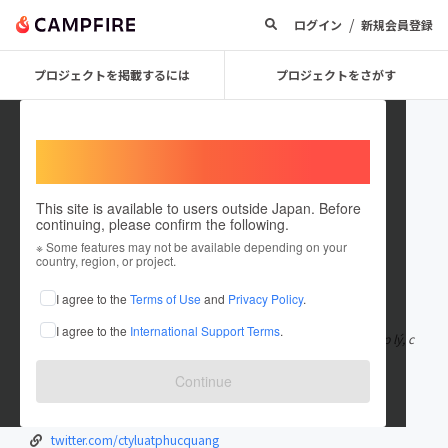
/
ログイン
新規会員登録
プロジェクトを掲載するには
プロジェクトをさがす
Welcome,
International users
This site is available to users outside Japan. Before
continuing, please confirm the following.
ctyluatphucquang
※ Some features may not be available depending on your
country, region, or project.
在住国：米国
I agree to the
Terms of Use
and
Privacy Policy
.
出身国：米国
I agree to the
International Support Terms
.
Công ty Luật Phúc Quang là địa chỉ tin cậy cho mọi nhu cầu pháp lý, c
ung cấp dịch vụ toàn
もっと見る
Continue
luatphucquang.vn/
www.facebook.com/LuatPhucQuang
twitter.com/ctyluatphucquang