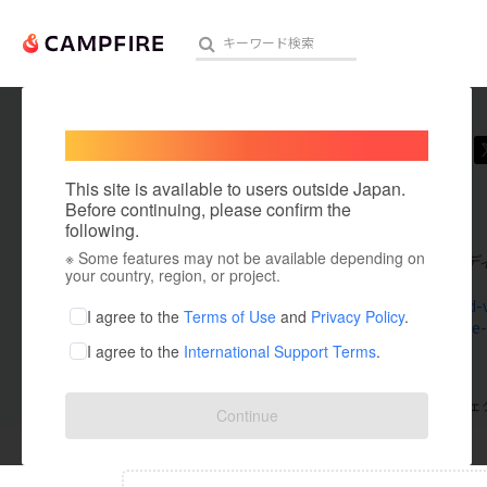
Welcome,
International users
dviney
人気のプロジェクト
注目のリ
This site is available to users outside Japan.
在住国：英国
Before continuing, please confirm the
出身国：英国
following.
※ Some features may not be available depending on
テクノロジーデ
アート・写真
your country, region, or project.
www.david-
テクノロジー・ガジェット
I agree to the
Terms of Use
and
Privacy Policy
.
www.haute-
I agree to the
International Support Terms
.
映像・映画
ビジネス・起業
支援した
プロジェクト
0
投稿した
プロジェ
Continue
まちづくり・地域活性化