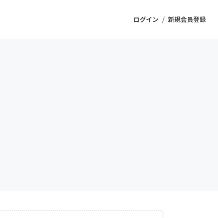
/
ログイン
新規会員登録
ジェクト
もうすぐ公開されます
プロダクト
ファッション
スポーツ
ケア
ソーシャルグッド