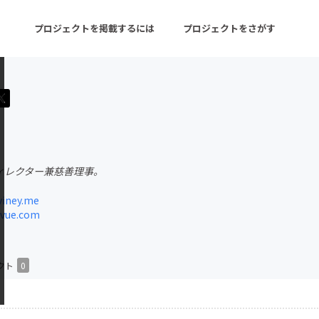
プロジェクトを掲載するには
プロジェクトをさがす
ターン
注目の新着プロジェクト
募集終了が近いプロ
ィレクター兼慈善理事。
音楽
舞台・パフォーマンス
viney.me
ゲーム・サービス開発
フード・飲食店
vue.com
書籍・雑誌出版
アニメ・漫画
チャレンジ
ビューティー・ヘルス
クト
0