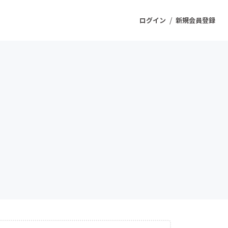
/
ログイン
新規会員登録
ジェクト
もうすぐ公開されます
プロダクト
ファッション
スポーツ
ケア
ソーシャルグッド