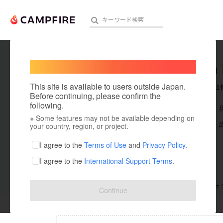
Welcome,
International users
enbrain
人気のプロジェクト
注目のリ
This site is available to users outside Japan.
これまでに1
Before continuing, please confirm the
following.
在住国：日本
※ Some features may not be available depending on
アート・写真
出身国：日本
your country, region, or project.
テクノロジー・ガジェット
I agree to the
Terms of Use
and
Privacy Policy
.
I agree to the
International Support Terms
.
映像・映画
ビジネス・起業
支援した
プロジェクト
0
投稿した
プロジェ
Continue
まちづくり・地域活性化