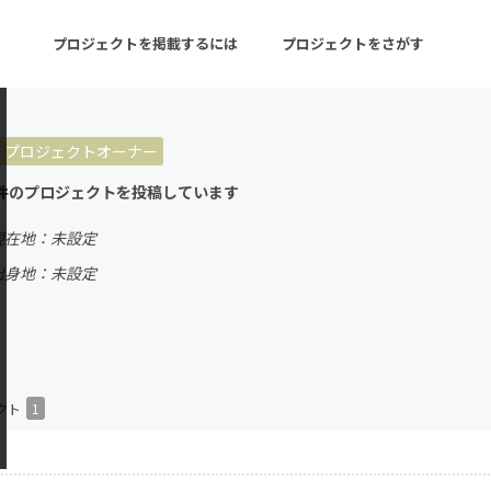
プロジェクトを掲載するには
プロジェクトをさがす
プロジェクトオーナー
ターン
注目の新着プロジェクト
募集終了が近いプロ
件のプロジェクトを投稿しています
現在地：未設定
音楽
舞台・パフォーマンス
出身地：未設定
ゲーム・サービス開発
フード・飲食店
書籍・雑誌出版
アニメ・漫画
チャレンジ
ビューティー・ヘルス
クト
1