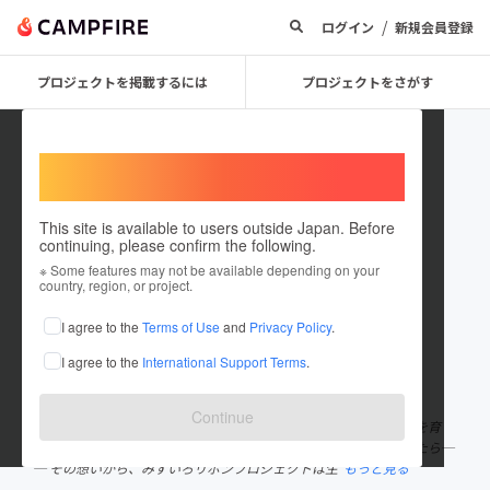
/
ログイン
新規会員登録
プロジェクトを掲載するには
プロジェクトをさがす
Welcome,
International users
This site is available to users outside Japan. Before
continuing, please confirm the following.
エスビラックジャパン
※ Some features may not be available depending on your
country, region, or project.
プロジェクトオーナー
I agree to the
Terms of Use
and
Privacy Policy
.
これまでに3件のプロジェクトを投稿しています
I agree to the
International Support Terms
.
在住国：日本
現在地：未設定
出身国：日本
出身地：未設定
Continue
エスビラックジャパンです。 ミルクは、いぬねこたちにとって命を育
む、とても大切な存在です。 そんな「ミルク」で社会貢献ができたら─
─ その想いから、みずいろリボンプロジェクトは生
もっと見る