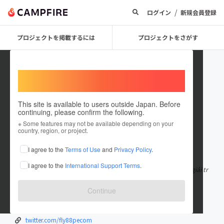
/
ログイン
新規会員登録
プロジェクトを掲載するには
プロジェクトをさがす
Welcome,
International users
This site is available to users outside Japan. Before
continuing, please confirm the following.
fly88pecom
※ Some features may not be available depending on your
country, region, or project.
在住国：日本
現在地：未設定
I agree to the
Terms of Use
and
Privacy Policy
.
出身国：日本
出身地：未設定
I agree to the
International Support Terms
.
FLY88 là nhà cái trực tuyến hoạt động trong lĩnh vực cá cược và giải tr
í kỹ thuật số, cung
もっと見る
Continue
fly88pe.com/
www.youtube.com/@fly88pecom
twitter.com/fly88pecom