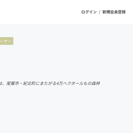
/
ログイン
新規会員登録
ーナー
ジェクト
もうすぐ公開されます
プロダクト
は、尾鷲市・紀北町にまたがる4万ヘクタールもの森林
ファッション
スポーツ
ケア
ソーシャルグッド