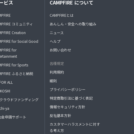
ービス
CAMPFIRE について
MPFIRE
CAMPFIREとは
MPFIRE コミュニティ
あんしん・安全への取り組み
PFIRE Creation
ニュース
PFIRE for Social Good
ヘルプ
PFIRE for
お問い合わせ
ertainment
各種規定
PFIRE for Sports
利用規約
MPFIRE ふるさと納税
細則
FOR ALL
プライバシーポリシー
KOSHI
特定商取引法に基づく表記
FAクラウドファンディング
情報セキュリティ方針
hi-ya
反社基本方針
助金申請サポート
カスタマーハラスメントに対す
る考え方