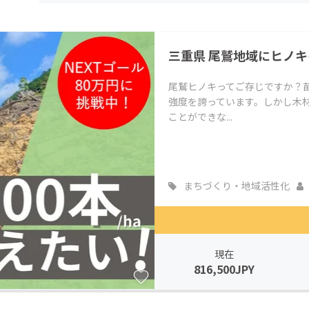
CAMPFIRE for Social Good
CAMPFIRE Creation
CAMPFIREふるさと納税
machi-ya
コミュニティ
三重県 尾鷲地域にヒノ
尾鷲ヒノキってご存じですか？
強度を誇っています。しかし木
ことができな...
まちづくり・地域活性化
現在
816,500JPY