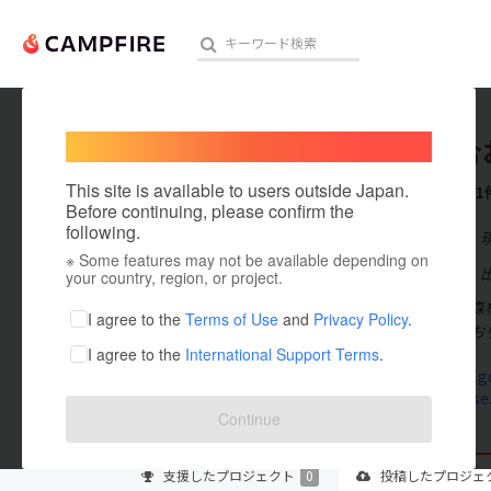
Welcome,
International users
森林組合
人気のプロジェクト
注目のリ
This site is available to users outside Japan.
これまでに1
Before continuing, please confirm the
following.
在住国：日本
※ Some features may not be available depending on
アート・写真
出身国：日本
your country, region, or project.
森林組合は、森
テクノロジー・ガジェット
I agree to the
Terms of Use
and
Privacy Policy
.
を対象としてお
I agree to the
International Support Terms
.
映像・映画
www.maff.go.
www.owase.o
ビジネス・起業
Continue
まちづくり・地域活性化
支援した
プロジェクト
0
投稿した
プロジェ