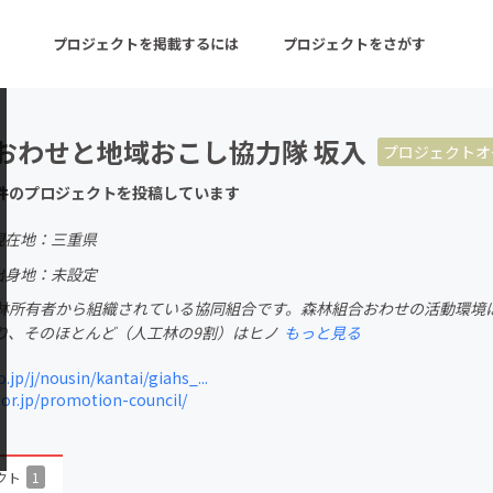
プロジェクトを掲載するには
プロジェクトをさがす
おわせと地域おこし協力隊 坂入
プロジェクトオ
ターン
注目の新着プロジェクト
募集終了が近いプロ
件のプロジェクトを投稿しています
現在地：三重県
音楽
舞台・パフォーマンス
出身地：未設定
林所有者から組織されている協同組合です。森林組合おわせの活動環境
ゲーム・サービス開発
フード・飲食店
り、そのほとんど（人工林の9割）はヒノ
もっと見る
書籍・雑誌出版
アニメ・漫画
jp/j/nousin/kantai/giahs_...
r.jp/promotion-council/
チャレンジ
ビューティー・ヘルス
クト
1