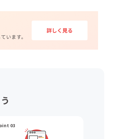
ょう
oint 03