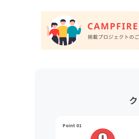
ク
Point 01