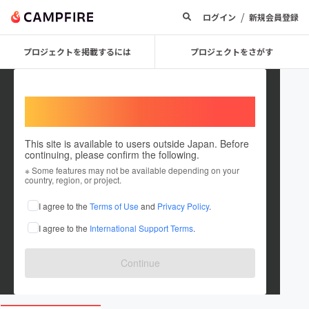
/
ログイン
新規会員登録
プロジェクトを掲載するには
プロジェクトをさがす
Welcome,
International users
This site is available to users outside Japan. Before
continuing, please confirm the following.
futsalx
※ Some features may not be available depending on your
country, region, or project.
プロジェクトオーナー
I agree to the
Terms of Use
and
Privacy Policy
.
これまでに1件のプロジェクトを投稿しています
I agree to the
International Support Terms
.
在住国：日本
現在地：未設定
出身国：日本
出身地：未設定
Continue
www.futsalx.com/