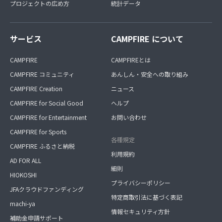
プロジェクトの広め方
統計データ
サービス
CAMPFIRE について
CAMPFIRE
CAMPFIREとは
CAMPFIRE コミュニティ
あんしん・安全への取り組み
CAMPFIRE Creation
ニュース
CAMPFIRE for Social Good
ヘルプ
CAMPFIRE for Entertainment
お問い合わせ
CAMPFIRE for Sports
各種規定
CAMPFIRE ふるさと納税
利用規約
AD FOR ALL
細則
HIOKOSHI
プライバシーポリシー
JFAクラウドファンディング
特定商取引法に基づく表記
machi-ya
情報セキュリティ方針
補助金申請サポート