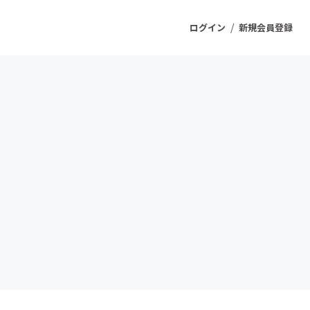
/
ログイン
新規会員登録
ジェクト
もうすぐ公開されます
プロダクト
ファッション
スポーツ
ケア
ソーシャルグッド