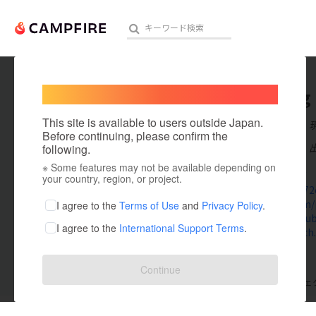
Welcome,
International users
ga72org
人気のプロジェクト
注目のリ
This site is available to users outside Japan.
在住国：日本
Before continuing, please confirm the
出身国：日本
following.
※ Some features may not be available depending on
アート・写真
ga72.org/
your country, region, or project.
x.com/ga72
テクノロジー・ガジェット
500px.com/
I agree to the
Terms of Use
and
Privacy Policy
.
www.youtu
I agree to the
International Support Terms
.
映像・映画
www.twitch.
ビジネス・起業
Continue
支援した
プロジェクト
0
投稿した
プロジェ
まちづくり・地域活性化