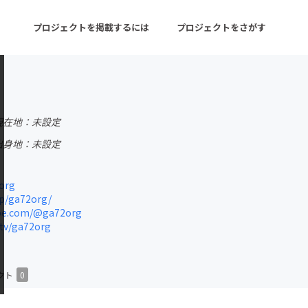
プロジェクトを掲載するには
プロジェクトをさがす
ターン
注目の新着プロジェクト
募集終了が近いプロ
現在地：未設定
出身地：未設定
音楽
舞台・パフォーマンス
org
ゲーム・サービス開発
フード・飲食店
p/ga72org/
be.com/@ga72org
書籍・雑誌出版
アニメ・漫画
tv/ga72org
チャレンジ
ビューティー・ヘルス
クト
0