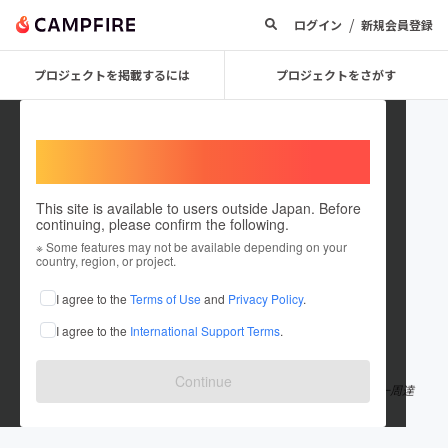
/
ログイン
新規会員登録
プロジェクトを掲載するには
プロジェクトをさがす
Welcome,
International users
This site is available to users outside Japan. Before
continuing, please confirm the following.
gamugg
※ Some features may not be available depending on your
country, region, or project.
プロジェクトオーナー
I agree to the
Terms of Use
and
Privacy Policy
.
これまでに1回支援して1件のプロジェクトを投稿しています
I agree to the
International Support Terms
.
在住国：未設定
出身国：未設定
Continue
27歳の時に会社員を退職 自転車で日本一周を開始 2019年に日本一周達
成