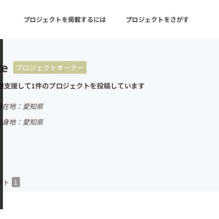
プロジェクトを掲載するには
プロジェクトをさがす
te
プロジェクトオーナー
ターン
注目の新着プロジェクト
募集終了が近いプロ
回支援して1件のプロジェクトを投稿しています
現在地：愛知県
音楽
舞台・パフォーマンス
出身地：愛知県
ゲーム・サービス開発
フード・飲食店
書籍・雑誌出版
アニメ・漫画
チャレンジ
ビューティー・ヘルス
クト
1