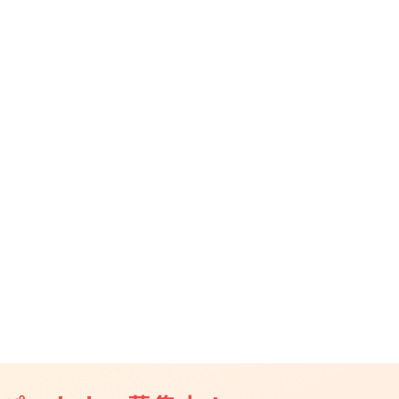
CAMPFIRE for Social Good
CAMPFIRE Creation
CAMPFIREふるさと納税
machi-ya
コミュニティ