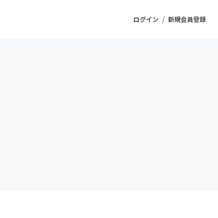
/
ログイン
新規会員登録
ジェクト
もうすぐ公開されます
プロダクト
ファッション
スポーツ
ケア
ソーシャルグッド