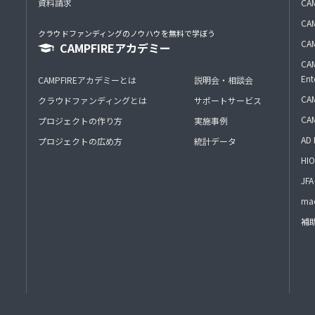
資料請求
CA
CAM
クラウドファンディングのノウハウを無料で学ぼう
CAM
CAMPFIREアカデミー
CAM
Ent
CAMPFIREアカデミーとは
説明会・相談会
CAM
クラウドファンディングとは
サポートサービス
CA
プロジェクトの作り方
実施事例
AD 
プロジェクトの広め方
統計データ
HIO
J
mac
補