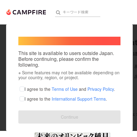
Welcome,
International users
geecrea
人気のプロジェクト
注目のリ
This site is available to users outside Japan.
これまでに1
Before continuing, please confirm the
following.
在住国：日本
※ Some features may not be available depending on
アート・写真
出身国：日本
your country, region, or project.
テクノロジー・ガジェット
I agree to the
Terms of Use
and
Privacy Policy
.
I agree to the
International Support Terms
.
映像・映画
ビジネス・起業
支援した
プロジェクト
1
投稿した
プロジェ
Continue
まちづくり・地域活性化