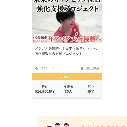
愛知県
アジア大会優勝へ！日本代表ネットボール
強化練習試合支援プロジェクト
スポーツ
濱田怜奈
FUNDED
現在
支援者
残り
516,500JPY
35人
終了