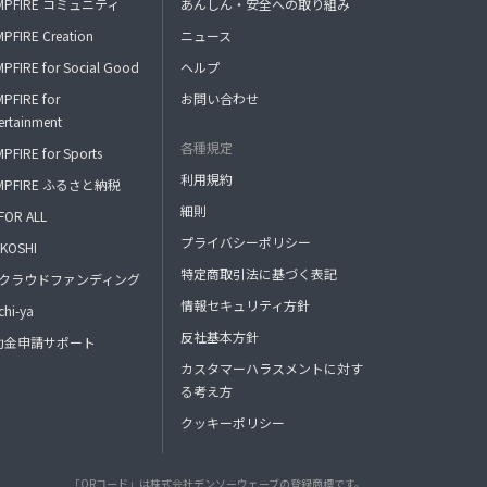
MPFIRE コミュニティ
あんしん・安全への取り組み
PFIRE Creation
ニュース
PFIRE for Social Good
ヘルプ
PFIRE for
お問い合わせ
ertainment
各種規定
PFIRE for Sports
利用規約
MPFIRE ふるさと納税
細則
FOR ALL
プライバシーポリシー
KOSHI
特定商取引法に基づく表記
FAクラウドファンディング
情報セキュリティ方針
hi-ya
反社基本方針
助金申請サポート
カスタマーハラスメントに対す
る考え方
クッキーポリシー
「QRコード」は株式会社デンソーウェーブの登録商標です。