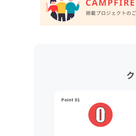
ク
Point 01