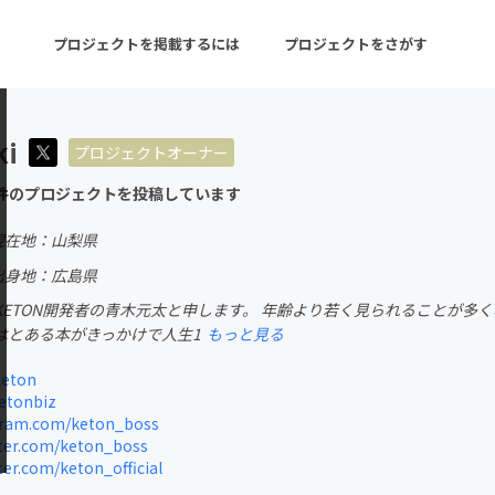
プロジェクトを掲載するには
プロジェクトをさがす
ki
プロジェクトオーナー
ターン
注目の新着プロジェクト
募集終了が近いプロ
件のプロジェクトを投稿しています
現在地：山梨県
音楽
舞台・パフォーマンス
出身地：広島県
KETON開発者の青木元太と申します。 年齢より若く見られることが多く
ゲーム・サービス開発
フード・飲食店
はとある本がきっかけで人生1
もっと見る
書籍・雑誌出版
アニメ・漫画
keton
etonbiz
チャレンジ
ビューティー・ヘルス
ram.com/keton_boss
ter.com/keton_boss
ter.com/keton_official