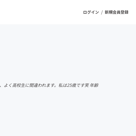
/
ログイン
新規会員登録
ジェクト
もうすぐ公開されます
プロダクト
、よく高校生に間違われます。私は25歳です笑 年齢
ファッション
スポーツ
ケア
ソーシャルグッド