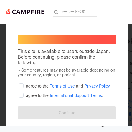
Welcome,
International users
gentaao
人気のプロジェクト
注目のリ
This site is available to users outside Japan.
これまでに1
Before continuing, please confirm the
following.
在住国：日本
※ Some features may not be available depending on
アート・写真
出身国：日本
your country, region, or project.
はじめまして、
テクノロジー・ガジェット
I agree to the
Terms of Use
and
Privacy Policy
.
というと、最近
I agree to the
International Support Terms
.
映像・映画
r.goope.jp/
note.com/k
ビジネス・起業
Continue
www.instag
mobile.twit
まちづくり・地域活性化
mobile.twit