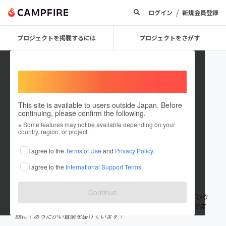
/
ログイン
新規会員登録
プロジェクトを掲載するには
プロジェクトをさがす
Welcome,
International users
This site is available to users outside Japan. Before
continuing, please confirm the following.
hinata_official
※ Some features may not be available depending on your
country, region, or project.
プロジェクトオーナー
I agree to the
Terms of Use
and
Privacy Policy
.
これまでに1件のプロジェクトを投稿しています
I agree to the
International Support Terms
.
在住国：日本
現在地：新潟県
出身国：日本
出身地：新潟県
Continue
新潟県長岡市出身・在住の従弟同士のアコースティックユニット「ひな
た」です。 地元長岡を中心に全国各地で活動をしています！ 音楽で笑
顔に！あったかい音楽を届けています！