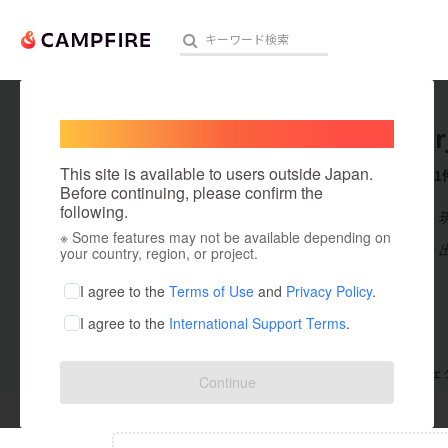
Welcome,
International users
hoverair
人気のプロジェクト
注目のリ
This site is available to users outside Japan.
これまでに1
Before continuing, please confirm the
following.
在住国：日本
※ Some features may not be available depending on
アート・写真
出身国：日本
your country, region, or project.
テクノロジー・ガジェット
I agree to the
Terms of Use
and
Privacy Policy
.
I agree to the
International Support Terms
.
映像・映画
ビジネス・起業
支援した
プロジェクト
0
投稿した
プロジェ
Continue
まちづくり・地域活性化