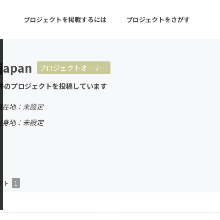
プロジェクトを掲載するには
プロジェクトをさがす
japan
プロジェクトオーナー
ターン
注目の新着プロジェクト
募集終了が近いプロ
件のプロジェクトを投稿しています
現在地：未設定
音楽
舞台・パフォーマンス
出身地：未設定
ゲーム・サービス開発
フード・飲食店
書籍・雑誌出版
アニメ・漫画
チャレンジ
ビューティー・ヘルス
クト
1