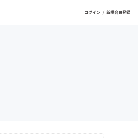
/
ログイン
新規会員登録
ジェクト
もうすぐ公開されます
プロダクト
ファッション
スポーツ
ケア
ソーシャルグッド