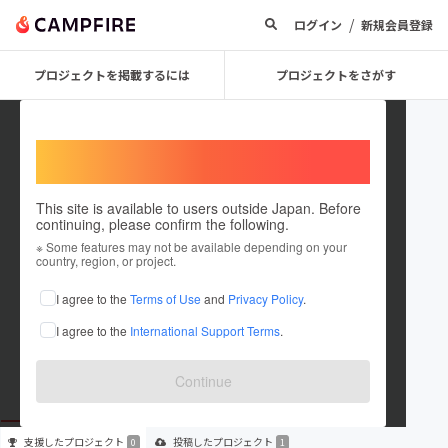
/
ログイン
新規会員登録
プロジェクトを掲載するには
プロジェクトをさがす
Welcome,
International users
This site is available to users outside Japan. Before
continuing, please confirm the following.
judaime1760
※ Some features may not be available depending on your
country, region, or project.
プロジェクトオーナー
I agree to the
Terms of Use
and
Privacy Policy
.
これまでに1件のプロジェクトを投稿しています
I agree to the
International Support Terms
.
在住国：日本
現在地：石川県
出身国：日本
出身地：石川県
Continue
支援した
プロジェクト
投稿した
プロジェクト
0
1