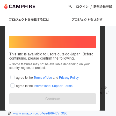
/
ログイン
新規会員登録
プロジェクトを掲載するには
プロジェクトをさがす
Welcome,
International users
This site is available to users outside Japan. Before
continuing, please confirm the following.
kagua
※ Some features may not be available depending on your
country, region, or project.
在住国：日本
現在地：埼玉県
I agree to the
Terms of Use
and
Privacy Policy
.
出身国：日本
出身地：神奈川県
I agree to the
International Support Terms
.
クリエイター向け経済ニュース「クリエイターエコノミーニュース」を
365日毎朝7時にラジオ配信中。自身はフォートナイトで企業をイメージ
したメタバース制作。SNS展開はYouTube/
もっと見る
Continue
www.kagua.biz
www.amazon.co.jp/-/e/B0045VT3GC