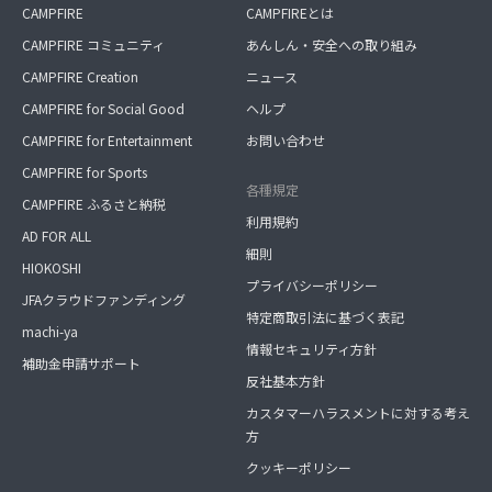
CAMPFIRE
CAMPFIREとは
CAMPFIRE コミュニティ
あんしん・安全への取り組み
CAMPFIRE Creation
ニュース
CAMPFIRE for Social Good
ヘルプ
CAMPFIRE for Entertainment
お問い合わせ
CAMPFIRE for Sports
各種規定
CAMPFIRE ふるさと納税
利用規約
AD FOR ALL
細則
HIOKOSHI
プライバシーポリシー
JFAクラウドファンディング
特定商取引法に基づく表記
machi-ya
情報セキュリティ方針
補助金申請サポート
反社基本方針
カスタマーハラスメントに対する考え
方
クッキーポリシー