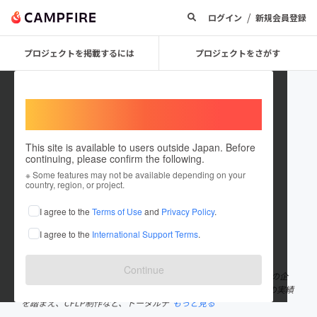
/
ログイン
新規会員登録
プロジェクトを掲載するには
プロジェクトをさがす
Welcome,
International users
This site is available to users outside Japan. Before
continuing, please confirm the following.
kith production
※ Some features may not be available depending on your
country, region, or project.
プロジェクトオーナー
I agree to the
Terms of Use
and
Privacy Policy
.
これまでに1回支援して22件のプロジェクトを投稿しています
I agree to the
International Support Terms
.
在住国：日本
現在地：広島県
出身国：日本
出身地：広島県
Continue
KITH-PRODUCTION 企画、開発専門のプロデュース会社。新商品の企
画、開発を進め、販売戦略と設計をディレクション。CFにて多くの実績
を踏まえ、CFLP制作など、トータルデ
もっと見る