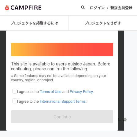
/
ログイン
新規会員登録
プロジェクトを掲載するには
プロジェクトをさがす
Welcome,
International users
This site is available to users outside Japan. Before
continuing, please confirm the following.
自転車修理
※ Some features may not be available depending on your
country, region, or project.
プロジェクトオーナー
I agree to the
Terms of Use
and
Privacy Policy
.
これまでに6件のプロジェクトを投稿しています
I agree to the
International Support Terms
.
在住国：日本
現在地：山形県
出身国：日本
出身地：山形県
Continue
山形県高畠町で自転車修理を学ばせたい。不登校の子供達に教える。高
畠町で自転車修理の店が無いため