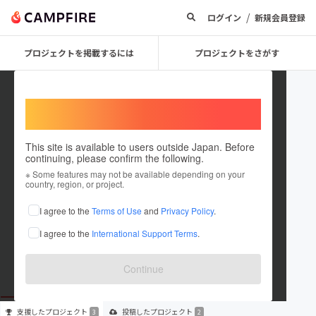
/
ログイン
新規会員登録
プロジェクトを掲載するには
プロジェクトをさがす
Welcome,
International users
This site is available to users outside Japan. Before
continuing, please confirm the following.
GirlsProject運営事務局
※ Some features may not be available depending on your
country, region, or project.
プロジェクトオーナー
I agree to the
Terms of Use
and
Privacy Policy
.
これまでに3回支援して2件のプロジェクトを投稿しています
I agree to the
International Support Terms
.
在住国：未設定
出身国：未設定
Continue
支援した
プロジェクト
投稿した
プロジェクト
3
2