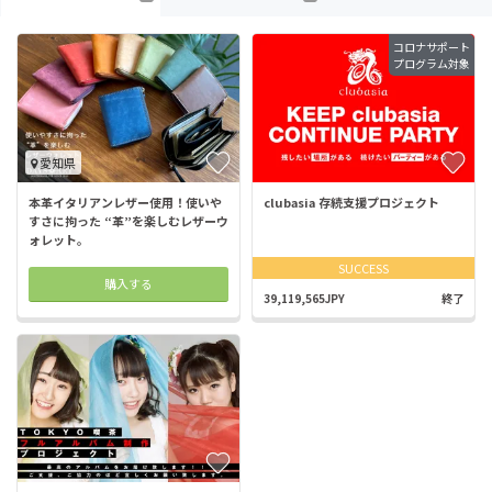
コロナサポート
プログラム対象
愛知県
本革イタリアンレザー使用！使いや
clubasia 存続支援プロジェクト
すさに拘った “革”を楽しむレザーウ
ォレット。
SUCCESS
購入する
39,119,565JPY
終了