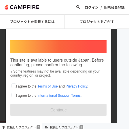
/
ログイン
新規会員登録
プロジェクトを掲載するには
プロジェクトをさがす
Welcome,
International users
This site is available to users outside Japan. Before
continuing, please confirm the following.
mama18
※ Some features may not be available depending on your
country, region, or project.
プロジェクトオーナー
I agree to the
Terms of Use
and
Privacy Policy
.
これまでに2件のプロジェクトを投稿しています
I agree to the
International Support Terms
.
在住国：日本
現在地：奈良県
出身国：未設定
Continue
支援した
プロジェクト
投稿した
プロジェクト
0
2