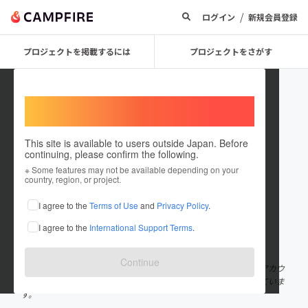
/
ログイン
新規会員登録
プロジェクトを掲載するには
プロジェクトをさがす
Welcome,
International users
This site is available to users outside Japan. Before
continuing, please confirm the following.
minatorave
※ Some features may not be available depending on your
country, region, or project.
プロジェクトオーナー
I agree to the
Terms of Use
and
Privacy Policy
.
これまでに2件のプロジェクトを投稿しています
I agree to the
International Support Terms
.
在住国：日本
現在地：大阪府
出身国：日本
出身地：鹿児島県
Continue
関西最大級の野外アニソン系DJパーティー、ミナトレイヴの公式アカウ
ントです。 ※ご支援は、主催個人のCAMPFIREアカウントで行っていま
す。