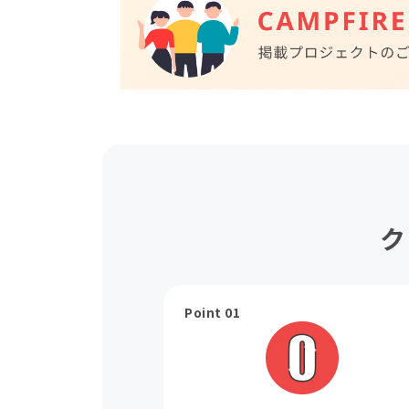
ク
Point 01