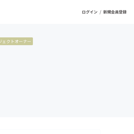
/
ログイン
新規会員登録
ジェクトオーナー
ジェクト
もうすぐ公開されます
プロダクト
ファッション
スポーツ
ケア
ソーシャルグッド