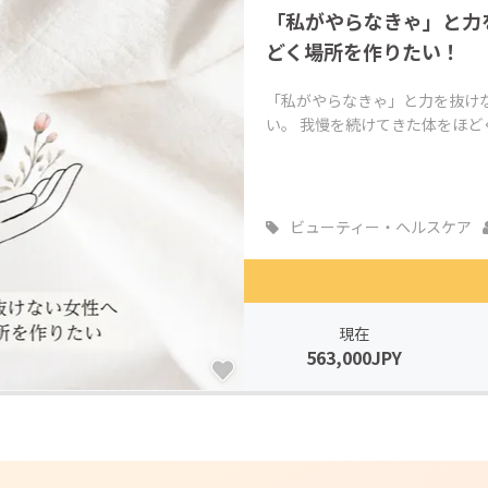
「私がやらなきゃ」と力
CAMPFIRE for Social Good
CAMPFIRE Creation
どく場所を作りたい！
CAMPFIREふるさと納税
machi-ya
コミュニティ
「私がやらなきゃ」と力を抜け
い。 我慢を続けてきた体をほどく
ビューティー・ヘルスケア
現在
563,000JPY