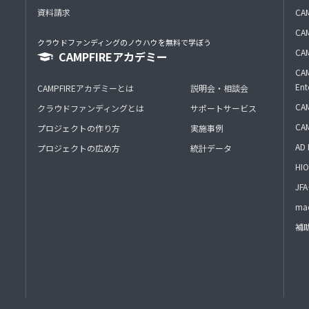
資料請求
CA
CAM
クラウドファンディングのノウハウを無料で学ぼう
CAM
CAMPFIREアカデミー
CAM
Ent
CAMPFIREアカデミーとは
説明会・相談会
CAM
クラウドファンディングとは
サポートサービス
CA
プロジェクトの作り方
実施事例
AD 
プロジェクトの広め方
統計データ
HIO
J
mac
補