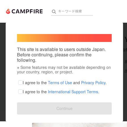
Welcome,
International users
むつみ｜
人気のプロジェクト
注目のリ
This site is available to users outside Japan.
これまでに1
Before continuing, please confirm the
following.
在住国：日本
※ Some features may not be available depending on
アート・写真
出身国：日本
your country, region, or project.
テクノロジー・ガジェット
I agree to the
Terms of Use
and
Privacy Policy
.
I agree to the
International Support Terms
.
映像・映画
ビジネス・起業
投稿した
プロジェクト
1
Continue
まちづくり・地域活性化