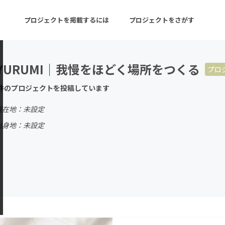
プロジェクトを掲載するには
プロジェクトをさがす
YURUMI｜我慢をほどく場所をつくる
プロ
ターン
注目の新着プロジェクト
募集終了が近いプロ
件のプロジェクトを投稿しています
現在地：未設定
音楽
舞台・パフォーマンス
出身地：未設定
ゲーム・サービス開発
フード・飲食店
書籍・雑誌出版
アニメ・漫画
チャレンジ
ビューティー・ヘルス