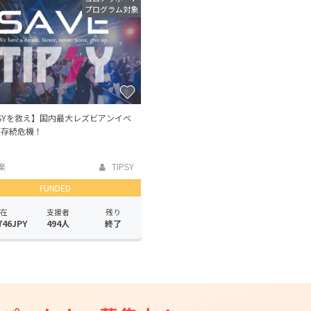
プログラム対象
CAMPFIRE for Social Good
CAMPFIRE Creation
CAMPFIREふるさと納税
machi-ya
コミュニティ
PSYを救え】国内最大レズビアンイベ
が存続危機！
楽
TIPSY
FUNDED
在
支援者
残り
746JPY
494人
終了