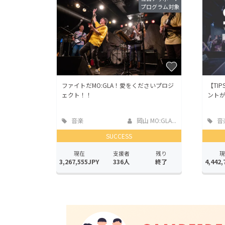
プログラム対象
ファイトだMO:GLA！愛をくださいプロジ
【TI
ェクト！！
ント
音楽
岡山 MO:GLA...
音
SUCCESS
現在
支援者
残り
現
3,267,555JPY
336人
終了
4,442,