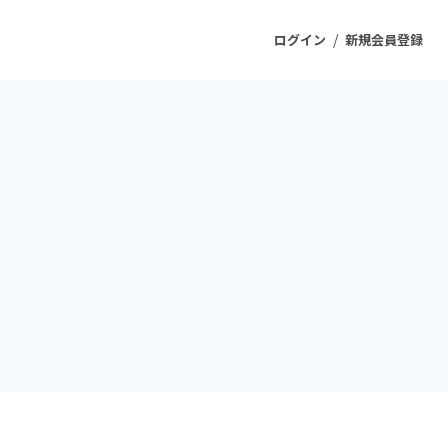
/
ログイン
新規会員登録
ジェクト
もうすぐ公開されます
プロダクト
ファッション
スポーツ
ケア
ソーシャルグッド