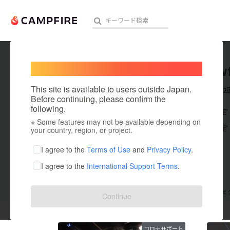
Welcome,
International users
rainbow
人気のプロジェクト
注目のリ
This site is available to users outside Japan.
これまでに2
Before continuing, please confirm the
following.
在住国：未設定
※ Some features may not be available depending on
アート・写真
出身国：未設定
your country, region, or project.
テクノロジー・ガジェット
I agree to the
Terms of Use
and
Privacy Policy
.
I agree to the
International Support Terms
.
映像・映画
ビジネス・起業
支援した
プロジェクト
2
投稿した
プロジェ
Continue
まちづくり・地域活性化
コロナサポート