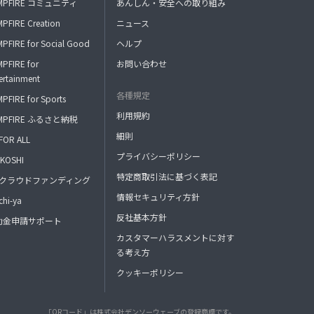
MPFIRE コミュニティ
あんしん・安全への取り組み
PFIRE Creation
ニュース
PFIRE for Social Good
ヘルプ
PFIRE for
お問い合わせ
ertainment
各種規定
PFIRE for Sports
利用規約
MPFIRE ふるさと納税
細則
FOR ALL
プライバシーポリシー
KOSHI
特定商取引法に基づく表記
FAクラウドファンディング
情報セキュリティ方針
hi-ya
反社基本方針
助金申請サポート
カスタマーハラスメントに対す
る考え方
クッキーポリシー
「QRコード」は株式会社デンソーウェーブの登録商標です。