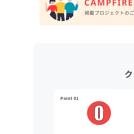
ク
Point 01