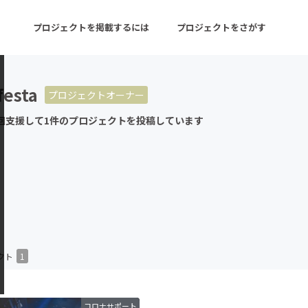
プロジェクトを掲載するには
プロジェクトをさがす
festa
プロジェクトオーナー
ターン
注目の新着プロジェクト
募集終了が近いプロ
回支援して1件のプロジェクトを投稿しています
音楽
舞台・パフォーマンス
ゲーム・サービス開発
フード・飲食店
書籍・雑誌出版
アニメ・漫画
チャレンジ
ビューティー・ヘルス
クト
1
コロナサポート