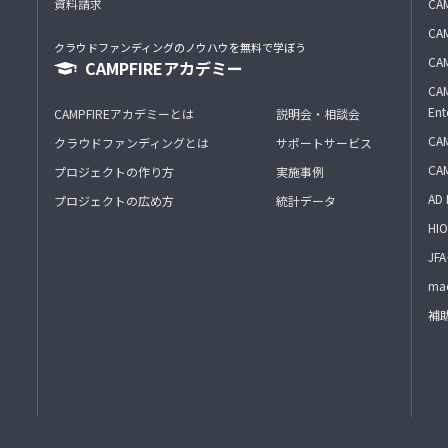
資料請求
CA
CAM
クラウドファンディングのノウハウを無料で学ぼう
CAM
CAMPFIREアカデミー
CAM
Ent
CAMPFIREアカデミーとは
説明会・相談会
CAM
クラウドファンディングとは
サポートサービス
CA
プロジェクトの作り方
実施事例
AD 
プロジェクトの広め方
統計データ
HIO
J
mac
補