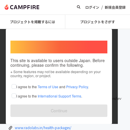
/
ログイン
新規会員登録
プロジェクトを掲載するには
プロジェクトをさがす
Welcome,
International users
This site is available to users outside Japan. Before
continuing, please confirm the following.
ranusha2015
※ Some features may not be available depending on your
country, region, or project.
在住国：日本
現在地：未設定
I agree to the
Terms of Use
and
Privacy Policy
.
出身国：日本
出身地：北海道
I agree to the
International Support Terms
.
Deoxyribonucleic Acid is the inherited substance in all humans and ev
ery cell in the human
もっと見る
Continue
www.radolabs.in/
www.radolabs.in/about-us/
www.radolabs.in/health-packages/