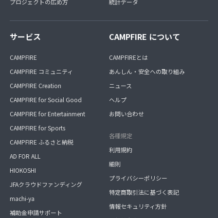
プロジェクトの広め方
統計データ
サービス
CAMPFIRE について
CAMPFIRE
CAMPFIREとは
CAMPFIRE コミュニティ
あんしん・安全への取り組み
CAMPFIRE Creation
ニュース
CAMPFIRE for Social Good
ヘルプ
CAMPFIRE for Entertainment
お問い合わせ
CAMPFIRE for Sports
各種規定
CAMPFIRE ふるさと納税
利用規約
AD FOR ALL
細則
HIOKOSHI
プライバシーポリシー
JFAクラウドファンディング
特定商取引法に基づく表記
machi-ya
情報セキュリティ方針
補助金申請サポート