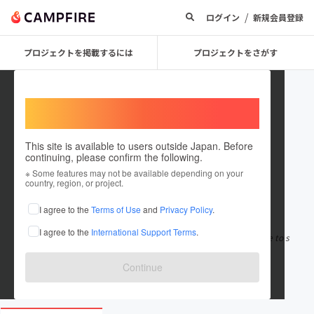
/
ログイン
新規会員登録
プロジェクトを掲載するには
プロジェクトをさがす
Welcome,
International users
This site is available to users outside Japan. Before
continuing, please confirm the following.
reallifesuperheroes
※ Some features may not be available depending on your
country, region, or project.
在住国：日本
現在地：未設定
I agree to the
Terms of Use
and
Privacy Policy
.
出身国：日本
出身地：未設定
I agree to the
International Support Terms
.
The Real Life Superhero Project was conceived being an avenue to s
hine some light on this
もっと見る
Continue
reallifesuperheroes.com/