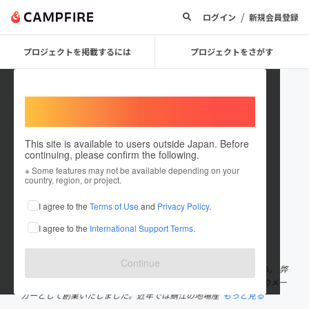
/
ログイン
新規会員登録
プロジェクトを掲載するには
プロジェクトをさがす
Welcome,
International users
This site is available to users outside Japan. Before
continuing, please confirm the following.
sabaesanyou
※ Some features may not be available depending on your
country, region, or project.
プロジェクトオーナー
I agree to the
Terms of Use
and
Privacy Policy
.
これまでに2件のプロジェクトを投稿しています
I agree to the
International Support Terms
.
在住国：日本
現在地：福井県
出身国：日本
出身地：福井県
Continue
福井県鯖江市生まれ 家業である漆器製造業を引き継ぎ現在に至る。 弊
社は鯖江市の東部、漆器産地・河和田地区に37年前より漆器製造のメー
カーとして創業いたしました。近年では鯖江の地場産
もっと見る