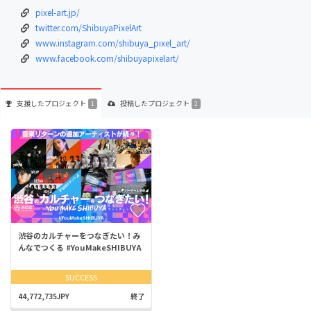
pixel-art.jp/
twitter.com/ShibuyaPixelArt
www.instagram.com/shibuya_pixel_art/
www.facebook.com/shibuyapixelart/
支援した
プロジェクト
投稿した
プロジェクト
1
2
渋谷のカルチャーをつなぎたい！み
んなでつくる #YouMakeSHIBUYA
SUCCESS
44,772,735JPY
終了