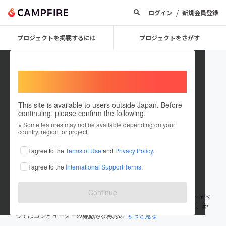
/
ログイン
新規会員登録
プロジェクトを掲載するには
プロジェクトをさがす
Welcome,
International users
This site is available to users outside Japan. Before
continuing, please confirm the following.
shibuyapixelart
※ Some features may not be available depending on your
country, region, or project.
プロジェクトオーナー
I agree to the
Terms of Use
and
Privacy Policy
.
これまでに1回支援して2件のプロジェクトを投稿しています
I agree to the
International Support Terms
.
在住国：日本
現在地：東京都
出身国：日本
出身地：東京都
Continue
「シブヤピクセルアート」は、2017年に渋谷で産声をあげたアートイベ
ントです。「BIT VALLEY(ビットバレー)」と呼ばれる渋谷を舞台に、か
つてはコンピューターの機能的な制約の
もっと見る